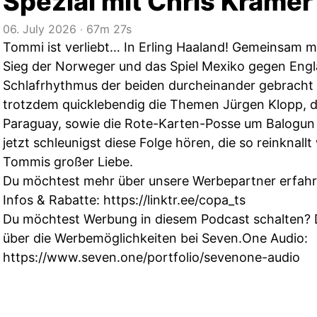
Spezial mit Chris Kramer
06. July 2026
‧
67m 27s
Tommi ist verliebt… In Erling Haaland! Gemeinsam mi
Sieg der Norweger und das Spiel Mexiko gegen Eng
Schlafrhythmus der beiden durcheinander gebracht 
trotzdem quicklebendig die Themen Jürgen Klopp, d
Paraguay, sowie die Rote-Karten-Posse um Balogun 
jetzt schleunigst diese Folge hören, die so reinknall
Tommis großer Liebe.
Du möchtest mehr über unsere Werbepartner erfahren
Infos & Rabatte:
https://linktr.ee/copa_ts
Du möchtest Werbung in diesem Podcast schalten? 
über die Werbemöglichkeiten bei Seven.One Audio:
https://www.seven.one/portfolio/sevenone-audio