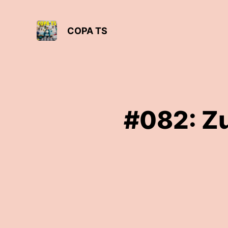
COPA TS
#082: Z